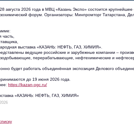
 28 августа 2026 года в МВЦ «Казань Экспо» состоится крупнейшее
зохимический форум. Организаторы: Минпромторг Татарстана, Де
амме:
я часть,
ставщика,
ародная выставка «КАЗАНЬ: НЕФТЬ, ГАЗ, ХИМИЯ».
редставлены ведущие российские и зарубежные компании – произв
зодобывающие, перерабатывающие, нефтехимические и нефтесер
онно будет работать объединённая экспозиция Делового объедине
принимаются до 19 июня 2026 года.
нее:
https://kazan-ogc.ru/
ыставка «КАЗАНЬ: НЕФТЬ, ГАЗ, ХИМИЯ»
2026
списку