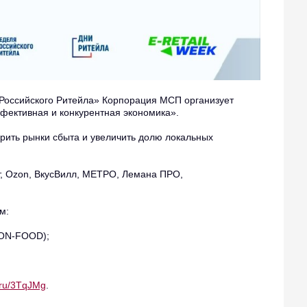
 Российского Ритейла» Корпорация МСП организует
фективная и конкурентная экономика».
рить рынки сбыта и увеличить долю локальных
ит, Ozon, ВкусВилл, МЕТРО, Лемана ПРО,
м:
NON-FOOD);
k.ru/3TqJMg
.