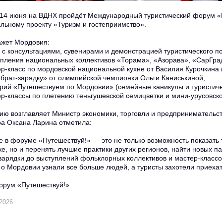
 14 июня на ВДНХ пройдёт Международный туристический форум «
льному проекту «Туризм и гостеприимство».
ажет Мордовия:
 с консультациями, сувенирами и демонстрацией туристического п
пления национальных коллективов «Торама», «Азорава», «СарГра
р-класс по мордовской национальной кухне от Василия Курочкина (
рат-зарядку» от олимпийской чемпионки Ольги Каниськиной;
рий «Путешествуем по Мордовии» (семейные каникулы и туристич
р-классы по плетению теньгушевской семицветки и мини-урусовско
ию возглавляет Министр экономики, торговли и предпринимательс
а Оксана Ларина отметила:
е в форуме «Путешествуй!» — это не только возможность показат
е, но и перенять лучшие практики других регионов, найти новых 
 зарядки до выступлений фольклорных коллективов и мастер-класс
о Мордовии узнали все больше людей, а туристы захотели приехат
орум «Путешествуй!»
2026