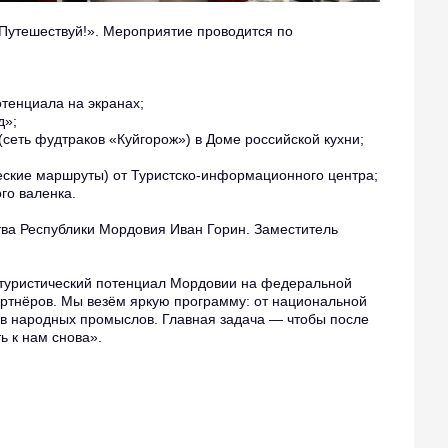
Путешествуй!». Мероприятие проводится по
отенциала на экранах;
д»;
сеть фудтраков «Куйгорож») в Доме российской кухни;
еские маршруты) от Туристско-информационного центра;
го валенка.
тва Республики Мордовия Иван Горин. Заместитель
ь туристический потенциал Мордовии на федеральной
партнёров. Мы везём яркую программу: от национальной
ов народных промыслов. Главная задача — чтобы после
ь к нам снова».