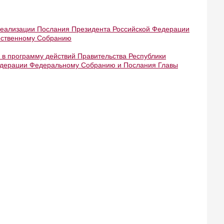
 реализации Послания Президента Российской Федерации
рственному Собранию
в программу действий Правительства Республики
Федерации Федеральному Собранию и Послания Главы